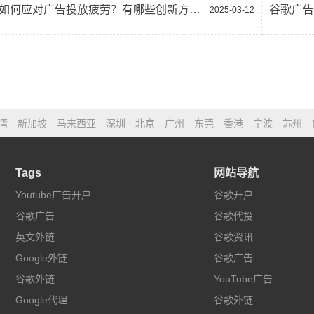
谷歌投放如何应对广告投放疲劳？有哪些创新方法？
2025-03-12
湾
新加坡
马来西亚
深圳
北京
广州
东莞
香港
宁波
苏州
Tags
网站导航
Youtube广告开户
谷歌开户
谷歌广告
谷歌代投
英文外链
谷歌资讯
Google外链
谷歌广告
谷歌外链
YouTube广告
Google代理
谷歌外链