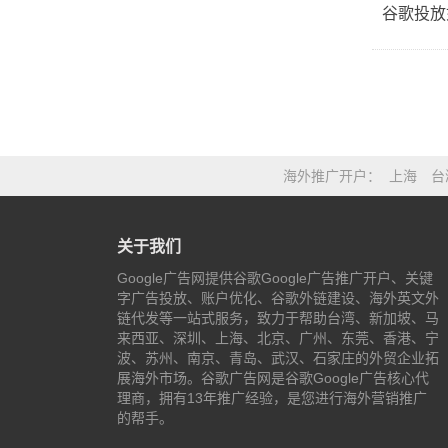
海外推广开户
上海
台
关于我们
Google广告网提供谷歌Google广告推广开户、关键
字广告投放、账户优化、谷歌外链建设、海外英文外
链代发等一站式服务，致力于帮助台湾、新加坡、马
来西亚、深圳、上海、北京、广州、东莞、香港、宁
波、苏州、南京、青岛、武汉、石家庄的外贸企业拓
展海外市场。谷歌广告网是谷歌Google广告核心代
理商，拥有13年推广经验，是您进行海外营销推广
的帮手。