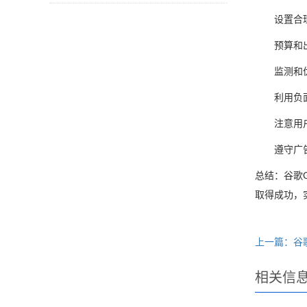
设置合
预算和
监测和
利用负
注意用
遵守广
总结：谷歌
取得成功，
相关信